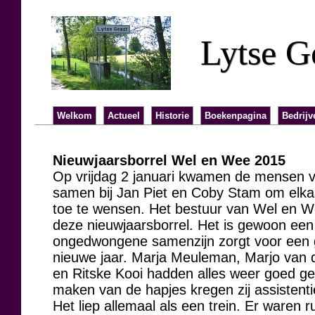
Lytse G
Welkom
Actueel
Historie
Boekenpagina
Bedrijv
Nieuwjaarsborrel Wel en Wee 2015
Op vrijdag 2 januari kwamen de mensen 
samen bij Jan Piet en Coby Stam om elkaar
toe te wensen. Het bestuur van Wel en We
deze nieuwjaarsborrel. Het is gewoon een
ongedwongene samenzijn zorgt voor een g
nieuwe jaar. Marja Meuleman, Marjo van d
en Ritske Kooi hadden alles weer goed geo
maken van de hapjes kregen zij assisten
Het liep allemaal als een trein. Er waren