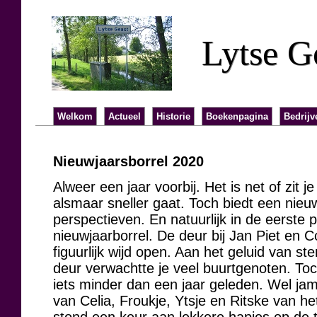
Lytse G
Welkom
Actueel
Historie
Boekenpagina
Bedrijv
Nieuwjaarsborrel 2020
Alweer een jaar voorbij. Het is net of zit je
alsmaar sneller gaat. Toch biedt een nieu
perspectieven. En natuurlijk in de eerste 
nieuwjaarborrel. De deur bij Jan Piet en C
figuurlijk wijd open. Aan het geluid van 
deur verwachtte je veel buurtgenoten. T
iets minder dan een jaar geleden. Wel ja
van Celia, Froukje, Ytsje en Ritske van h