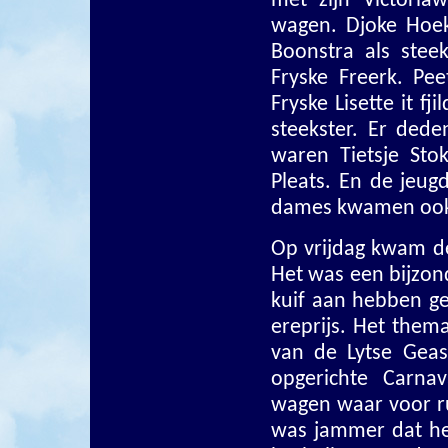
met zijn Victoria
wagen. Djoke Hoek
Boonstra als ste
Fryske Freerk. P
Fryske Lisette it f
steekster. Er ded
waren Tietsje Sto
Pleats. En de jeu
dames kwamen ook 
Op vrijdag kwam de
Het was een bijzond
kuif aan hebben g
ereprijs. Het them
van de Lytse Gea
opgerichte Carnav
wagen waar voor ru
was jammer dat he