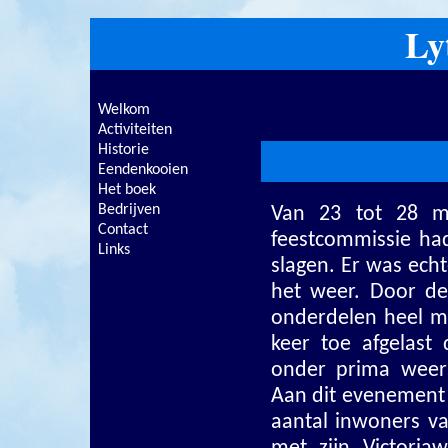
Ly
Welkom
Activiteiten
Historie
Eendenkooien
Het boek
Bedrijven
Van 23 tot 28 me
Contact
feestcommissie ha
Links
slagen. Er was ech
het weer. Door de
onderdelen heel moe
keer toe afgelas
onder prima weers
Aan dit evenement
aantal inwoners v