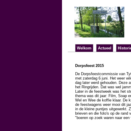
Welkom
Actueel
Histori
Dorpsfeest 2015
De Dorpsfeestcommissie van Tyts
met zaterdag 6 juni. Het weer wi
dag later werd gehouden. Deze 
het Ringrijden. Dat was wel jamm
Later in de feestweek was het str
thema was dit jaar: Film, Soap
Wel en Wee de koffie klaar. De k
de feestwagens weer mooi dit ja
in de kleine puntjes uitgewerkt. 
brieven en die foto's op de rand
"boeren op zoek waren naar een v