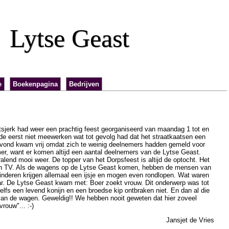
Lytse Geast
e
Boekenpagina
Bedrijven
jerk had weer een prachtig feest georganiseerd van maandag 1 tot en
lde eerst niet meewerken wat tot gevolg had dat het straatkaatsen een
avond kwam vrij omdat zich te weinig deelnemers hadden gemeld voor
er, want er komen altijd een aantal deelnemers van de Lytse Geast.
alend mooi weer. De topper van het Dorpsfeest is altijd de optocht. Het
 en TV. Als de wagens op de Lytse Geast komen, hebben de mensen van
inderen krijgen allemaal een ijsje en mogen even rondlopen. Wat waren
ar. De Lytse Geast kwam met: Boer zoekt vrouw. Dit onderwerp was tot
Zelfs een levend konijn en een broedse kip ontbraken niet. En dan al die
 van de wagen. Geweldig!! We hebben nooit geweten dat hier zoveel
rouw"... :-)
Jansjet de Vries