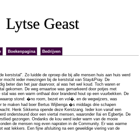
Lytse Geast
e
Boekenpagina
Bedrijven
 de kerststal". Zo luidde de oproep die bij alle mensen huis aan huis werd
 mocht ieder meezingen bij de kerststal van Stay&Pray. De
g beter dan het jaar daarvoor, al was het wel koud. Toch waren er
stal gekomen. De weg ernaartoe was gemarkeerd door potjes met
 de stal was een warm onthaal door brandend hout op een vuurbekken. De
 waarop stond: �no room, bezet en vol�, en de wegwijzers, was
er te maken had boer Bertus Wijbenga �s middags drie schapen
e wacht. Henk Sikkema opende deze Kerstzang. Ieder kon vanaf een
erd ondersteund door een viertal mensen, waaronder Ilai en Egbertje. De
rstlied gezongen. Ondanks de kou werd ieder warm van de mooie
 konden de mensen nog even napraten in de Community. Er was warme
t wat lekkers. Een fijne afsluiting na een geweldige viering van de