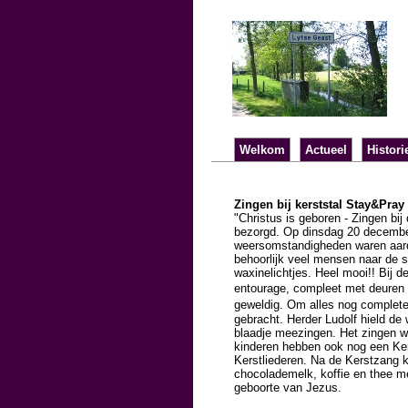
Welkom
Actueel
Histori
Zingen bij kerststal Stay&Pray
"Christus is geboren - Zingen bij
bezorgd. Op dinsdag 20 december
weersomstandigheden waren aardi
behoorlijk veel mensen naar de 
waxinelichtjes. Heel mooi!! Bij
entourage, compleet met deuren
geweldig. Om alles nog complet
gebracht. Herder Ludolf hield d
blaadje meezingen. Het zingen w
kinderen hebben ook nog een Ke
Kerstliederen. Na de Kerstzang
chocolademelk, koffie en thee me
geboorte van Jezus.