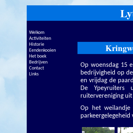
Ly
Welkom
Activiteiten
Kringwe
Historie
Eendenkooien
Het boek
Bedrijven
Op woensdag 15 en
Contact
bedrijvigheid op d
Links
en vrijdag de paa
De Ypeyruiters 
ruitervereniging ui
Op het weilandje
parkeergelegeheid v