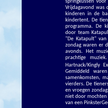
springkussen voor 
Vrijdagavond was 
kinderen in de ba
kindertent. De ti
programma. De ki
door team Katapul
"De Katapult" van
zondag waren er d
avonds. Het muzi
prachtige muzie
Hartnack/Kingly E
Gemiddeld waren
samenkomsten, maa
vierders. De tiene
en vroegen zondaga
niet door mochten 
van een PinksterGe