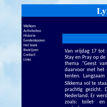
Ly
Welkom
Activiteiten
Historie
Eendenkooien
Het boek
Bedrijven
Van vrijdag 17 tot
Contact
Stay en Pray op de 
Links
thema "Geest va
daarvoor met het 
tenten. Langzaam 
Sikkema vol te sta
prachtig gezicht
Nederland. Er werde
zoals: toilet- 