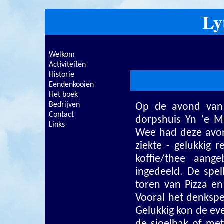
Ly
Welkom
Activiteiten
Historie
Eendenkooien
Het boek
Bedrijven
Op de avond van
Contact
dorpshuis Yn 'e Ma
Links
Wee had deze avon
ziekte - gelukkig 
koffie/thee aan
ingedeeld. De spel
toren van Pizza en
Vooral het denkspe
Gelukkig kon de eve