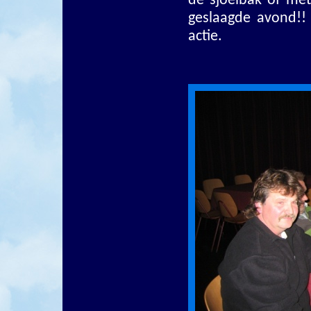
de sjoelbak of me
geslaagde avond!! 
actie.